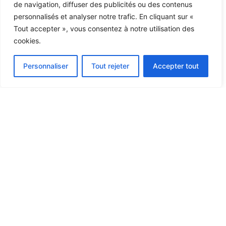
de navigation, diffuser des publicités ou des contenus
mettons également à disposition un
parking sécurisé, pour garantir l’esprit
personnalisés et analyser notre trafic. En cliquant sur «
tranquille à vos proches durant les
Tout accepter », vous consentez à notre utilisation des
festivités.
cookies.
Aussi, les salles sont équipés de tous
les confort nécessaires pour vos
Personnaliser
Tout rejeter
Accepter tout
évènements comme le chauffage, la
climatisation, des vestiaires ainsi que
des sanitaires.
DÉCOUVRIR NOS ESPACES