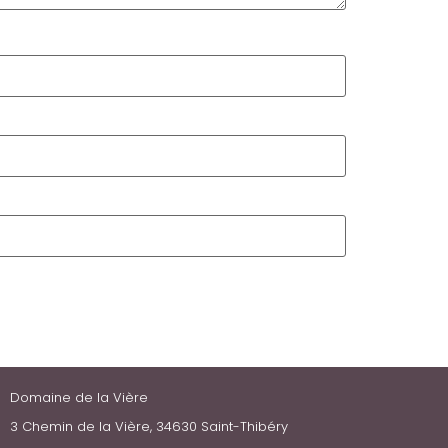
Domaine de la Vière
3 Chemin de la Vière, 34630 Saint-Thibéry