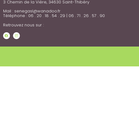
3 Chemin de la Vière, 34630 Saint-Thibéry
Mail : senegasl@wanadoo.fr
Téléphone :
06 . 20 . 18 . 54 . 29 | 06 . 71 . 26 . 57 . 90
Retrouvez nous sur :